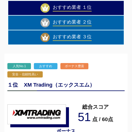
おすすめ業者 １位
おすすめ業者 ２位
おすすめ業者 ３位
人気No.1
おすすめ
ボーナス豊富
安全・信頼性高い
１位
XM Trading（エックスエム）
総合スコア
51
点 / 60点
ボーナス