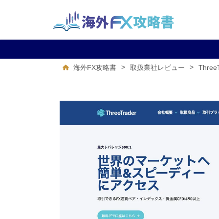
>
>
Thre
海外FX攻略書
取扱業社レビュー