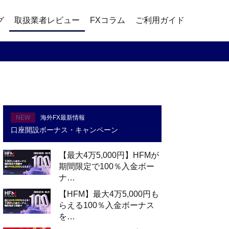
グ
取扱業者レビュー
FXコラム
ご利用ガイド
NEW
海外FX最新情報
口座開設ボーナス・キャンペーン
【最大4万5,000円】HFMが
期間限定で100％入金ボー
ナ…
【HFM】最大4万5,000円も
らえる100％入金ボーナス
を…