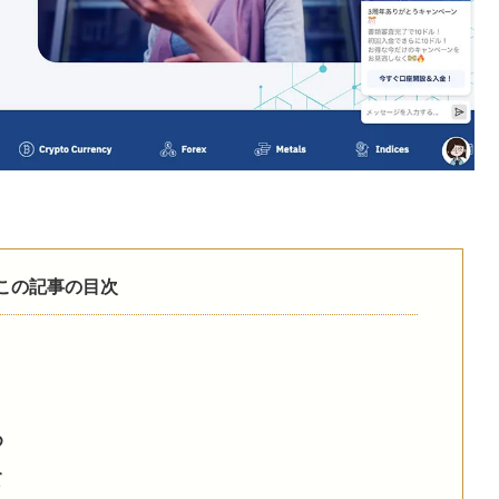
この記事の目次
め
て