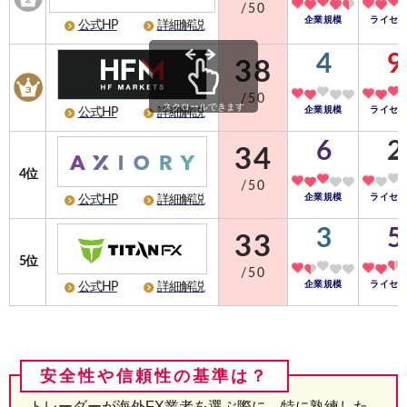
/50
企業規模
ライセ
公式HP
詳細解説
4
9
38
/50
スクロールできます
企業規模
ライセ
公式HP
詳細解説
6
2
34
4位
/50
企業規模
ライセ
公式HP
詳細解説
3
5
33
5位
/50
企業規模
ライセ
公式HP
詳細解説
トレーダーが海外FX業者を選ぶ際に、特に熟練した