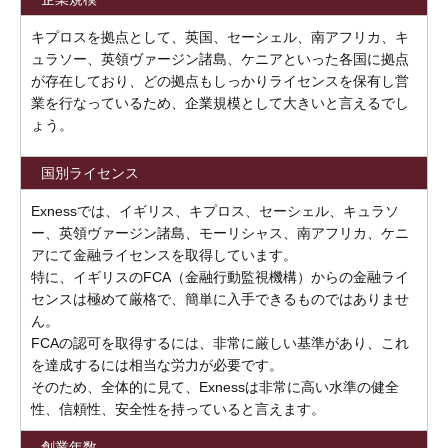
キプロスを拠点として、英国、セーシェル、南アフリカ、キ
ュラソー、英領ヴァージン諸島、ケニアといった各国に拠点
が存在しており、どの拠点もしっかりライセンスを保有し営
業を行なっているため、企業規模として大きいと言えるでし
ょう。
国別ライセンス
Exnessでは、イギリス、キプロス、セーシェル、キュラソ
ー、英領ヴァージン諸島、モーリシャス、南アフリカ、ケニ
アにて金融ライセンスを取得しています。
特に、イギリスのFCA（金融行動監視機構）からの金融ライ
センスは極めて厳格で、簡単に入手できるものではありませ
ん。
FCAの認可を取得するには、非常に厳しい基準があり、これ
を達成するには相当な労力が必要です。
そのため、全体的に見て、Exnessは非常に高い水準の健全
性、信頼性、安全性を持っていると言えます。
創業年数