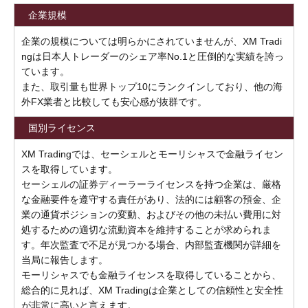
企業規模
企業の規模については明らかにされていませんが、XM Tradi
ngは日本人トレーダーのシェア率No.1と圧倒的な実績を誇っ
ています。
また、取引量も世界トップ10にランクインしており、他の海
外FX業者と比較しても安心感が抜群です。
国別ライセンス
XM Tradingでは、セーシェルとモーリシャスで金融ライセン
スを取得しています。
セーシェルの証券ディーラーライセンスを持つ企業は、厳格
な金融要件を遵守する責任があり、法的には顧客の預金、企
業の通貨ポジションの変動、およびその他の未払い費用に対
処するための適切な流動資本を維持することが求められま
す。年次監査で不足が見つかる場合、内部監査機関が詳細を
当局に報告します。
モーリシャスでも金融ライセンスを取得していることから、
総合的に見れば、XM Tradingは企業としての信頼性と安全性
が非常に高いと言えます。