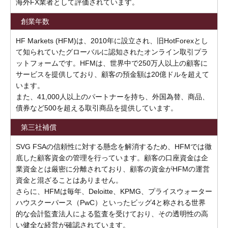
海外FX業者として評価されています。
創業年数
HF Markets (HFM)は、2010年に設立され、旧HotForexとし
て知られていたグローバルに認知されたオンライン取引プラ
ットフォームです。HFMは、世界中で250万人以上の顧客に
サービスを提供しており、顧客の預金額は20億ドルを超えて
います。
また、41,000人以上のパートナーを持ち、外国為替、商品、
債券など500を超える取引商品を提供しています。
第三社補償
SVG FSAの信頼性に対する懸念を解消するため、HFMでは徹
底した顧客資金の管理を行っています。顧客の口座資金は企
業資金とは厳密に分離されており、顧客の資金がHFMの運営
資金と混ざることはありません。
さらに、HFMは毎年、Deloitte、KPMG、プライスウォーター
ハウスクーパース（PwC）といったビッグ4と称される世界
的な会計監査法人による監査を受けており、その透明性の高
い健全な経営が確認されています。