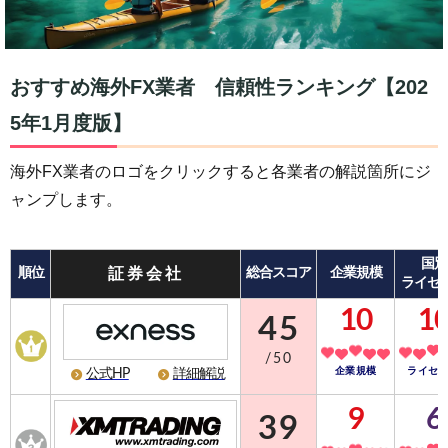
おすすめ海外FX業者 信頼性ランキング【202
5年1月度版】
海外FX業者のロゴをクリックすると各業者の解説箇所にジ
ャンプします。
国別
順位
証券会社
総合スコア
企業規模
ライセ
10
1
45
/50
企業規模
ライセ
公式HP
詳細解説
9
6
39