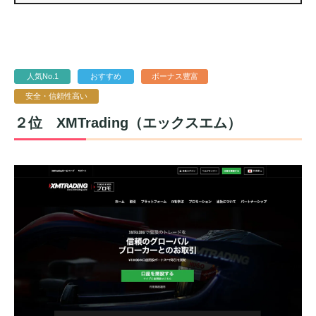
人気No.1
おすすめ
ボーナス豊富
安全・信頼性高い
２位
XMTrading（エックスエム）