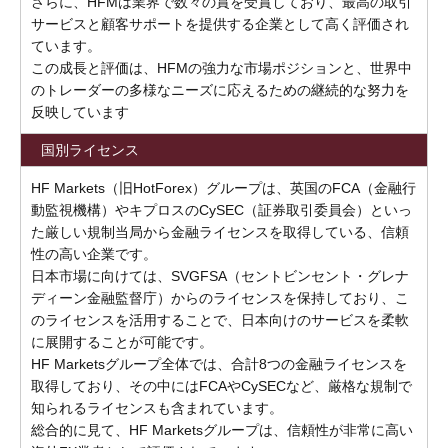
さらに、HFMは業界で数々の賞を受賞しており、最高の取引
サービスと顧客サポートを提供する企業として高く評価され
ています。
この成長と評価は、HFMの強力な市場ポジションと、世界中
のトレーダーの多様なニーズに応えるための継続的な努力を
反映しています
国別ライセンス
HF Markets（旧HotForex）グループは、英国のFCA（金融行
動監視機構）やキプロスのCySEC（証券取引委員会）といっ
た厳しい規制当局から金融ライセンスを取得している、信頼
性の高い企業です。
日本市場に向けては、SVGFSA（セントビンセント・グレナ
ディーン金融監督庁）からのライセンスを保持しており、こ
のライセンスを活用することで、日本向けのサービスを柔軟
に展開することが可能です。
HF Marketsグループ全体では、合計8つの金融ライセンスを
取得しており、その中にはFCAやCySECなど、厳格な規制で
知られるライセンスも含まれています。
総合的に見て、HF Marketsグループは、信頼性が非常に高い