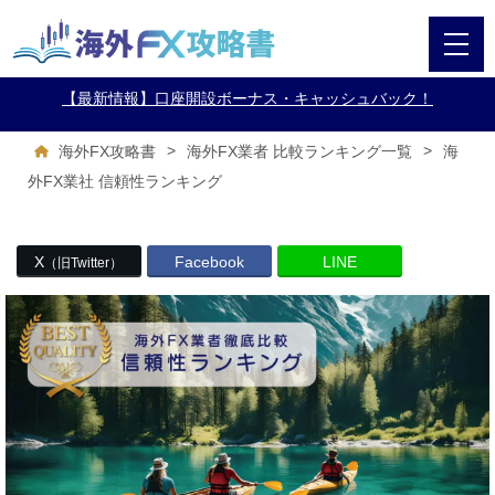
【最新情報】口座開設ボーナス・キャッシュバック！
>
>
海
海外FX攻略書
海外FX業者 比較ランキング一覧
外FX業社 信頼性ランキング
X
Facebook
LINE
（旧Twitter）