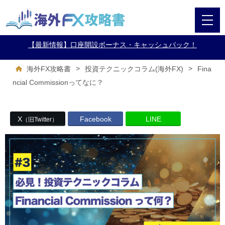
【最新情報】口座開設ボーナス・キャッシュバック！
>
>
Fina
海外FX攻略書
投資テクニックコラム(海外FX)
ncial Commissionってなに？
X
Facebook
LINE
（旧Twitter）