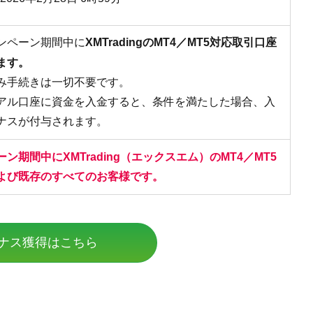
ンペーン期間中に
XMTradingのMT4／MT5対応取引口座
ます。
み手続きは一切不要です。
アル口座に資金を入金すると、条件を満たした場合、入
ナスが付与されます。
ン期間中にXMTrading（エックスエム）のMT4／MT5
よび既存のすべてのお客様です。
ナス獲得はこちら
て