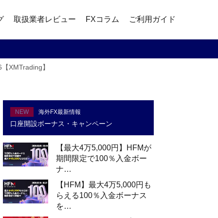
グ
取扱業者レビュー
FXコラム
ご利用ガイド
XMTrading】
NEW
海外FX最新情報
口座開設ボーナス・キャンペーン
【最大4万5,000円】HFMが
期間限定で100％入金ボー
ナ…
【HFM】最大4万5,000円も
らえる100％入金ボーナス
を…