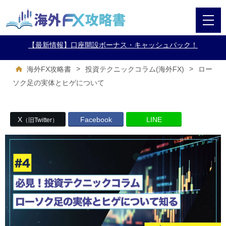
【最新情報】口座開設ボーナス・キャッシュバック！
>
>
ロー
海外FX攻略書
投資テクニックコラム(海外FX)
ソク足の実体とヒゲについて
X
Facebook
LINE
（旧Twitter）