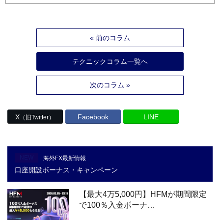
« 前のコラム
テクニックコラム一覧へ
次のコラム »
X
Facebook
LINE
（旧Twitter）
NEW
海外FX最新情報
口座開設ボーナス・キャンペーン
【最大4万5,000円】HFMが期間限定
で100％入金ボーナ…