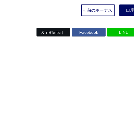
« 前のボーナス
口
X
Facebook
LINE
（旧Twitter）