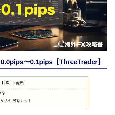
ps〜0.1pips【ThreeTrader】
目次
[
非表示
]
水準
ため人件費をカット