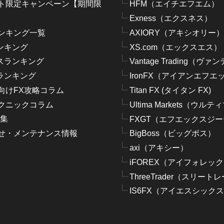
ト限定キャンペーン【期間限
HFM（エイチエフエム）
Exness（エクスネス）
ンキング一覧
AXIORY（アキシオリー）
ンキング
XS.com（エックスエス）
スランキング
Vantage Trading（ヴ
ランキング
IronFX（アイアンエフエ
向けFX攻略コラム
Titan FX (タイタン FX)
クニックコラム
Ultima Markets（ウ
語集
FXGT（エフエックスジ
せ・メンテナンス情報
BigBoss（ビッグボス）
axi（アキシー）
iFOREX（アイフォレッ
ThreeTrader（スリート
IS6FX（アイエスシックス