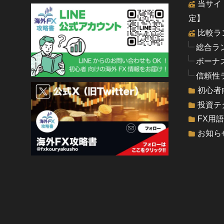
当サイ
定】
比較ラ
総合ラ
ボーナ
信頼性
初心者
投資テ
FX用
お知ら