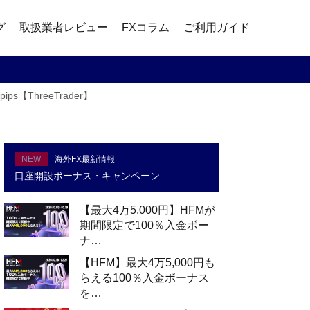
グ
取扱業者レビュー
FXコラム
ご利用ガイド
ps【ThreeTrader】
NEW
海外FX最新情報
口座開設ボーナス・キャンペーン
【最大4万5,000円】HFMが
期間限定で100％入金ボー
ナ…
【HFM】最大4万5,000円も
らえる100％入金ボーナス
を…