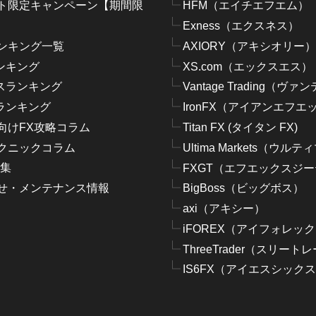
ト限定キャンペーン【期間限
HFM（エイチエフエム）
Exness（エクスネス）
ンキング一覧
AXIORY（アキシオリー）
ンキング
XS.com（エックスエス）
スランキング
Vantage Trading（ヴ
ランキング
IronFX（アイアンエフエ
向けFX攻略コラム
Titan FX (タイタン FX)
クニックコラム
Ultima Markets（ウ
語集
FXGT（エフエックスジ
せ・メンテナンス情報
BigBoss（ビッグボス）
axi（アキシー）
iFOREX（アイフォレッ
ThreeTrader（スリート
IS6FX（アイエスシックス