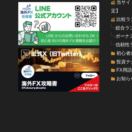
当サイ
定】
比較ラ
総合ラ
ボーナ
信頼性
初心者
投資テ
FX用
お知ら