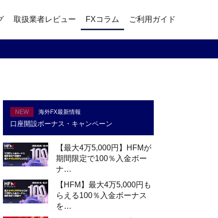
グ
取扱業者レビュー
FXコラム
ご利用ガイド
NEW
海外FX最新情報
口座開設ボーナス・キャンペーン
【最大4万5,000円】HFMが
期間限定で100％入金ボー
ナ…
【HFM】最大4万5,000円も
らえる100％入金ボーナス
を…