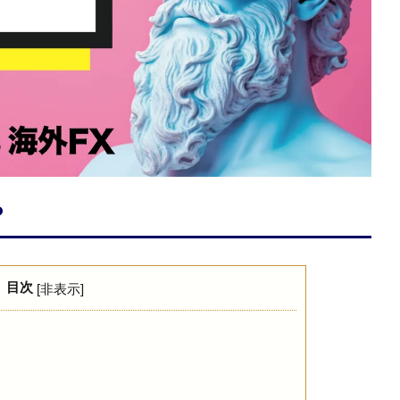
？
目次
[
非表示
]