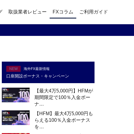
グ
取扱業者レビュー
FXコラム
ご利用ガイド
NEW
海外FX最新情報
口座開設ボーナス・キャンペーン
【最大4万5,000円】HFMが
期間限定で100％入金ボー
ナ…
【HFM】最大4万5,000円も
らえる100％入金ボーナス
を…