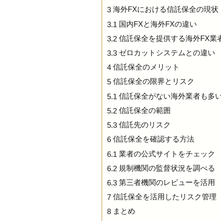
海外FXにおける信託保全の現状
3
国内FXと海外FXの違い
3.1
信託保全を提供する海外FX業
3.2
ゼロカットシステムとの違い
3.3
信託保全のメリット
4
信託保全の限界とリスク
5
信託保全がない海外業者も多
5.1
信託保全の範囲
5.2
信託先のリスク
5.3
信託保全を確認する方法
6
業者の公式サイトをチェック
6.1
規制機関の監督状況を調べる
6.2
第三者機関のレビューを活用
6.3
信託保全を活用したリスク管理
7
まとめ
8