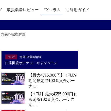
グ
取扱業者レビュー
FXコラム
ご利用ガイド
と意義を徹底解説
NEW
海外FX最新情報
口座開設ボーナス・キャンペーン
【最大4万5,000円】HFMが
期間限定で100％入金ボー
ナ…
【HFM】最大4万5,000円も
らえる100％入金ボーナス
を…