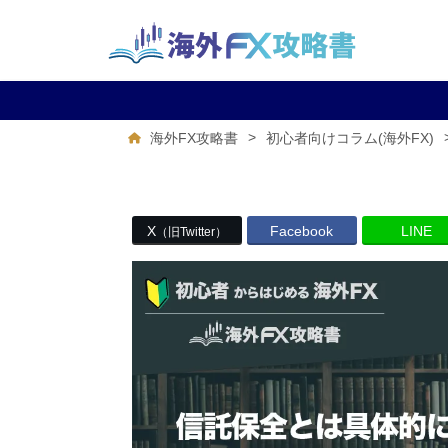
>
海外FX攻略書
初心者向けコラム(海外FX)
X
Facebook
LINE
（旧Twitter）