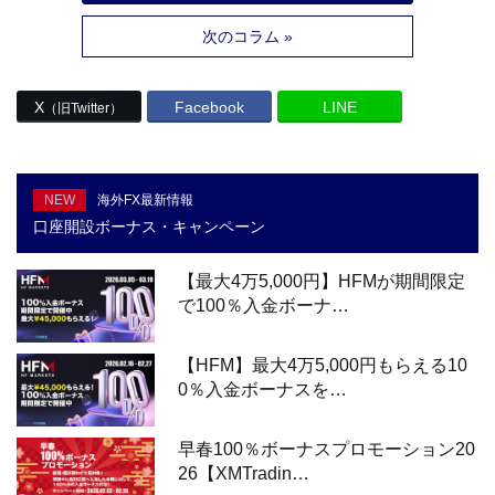
次のコラム »
X
Facebook
LINE
（旧Twitter）
NEW
海外FX最新情報
口座開設ボーナス・キャンペーン
【最大4万5,000円】HFMが期間限定
で100％入金ボーナ…
【HFM】最大4万5,000円もらえる10
0％入金ボーナスを…
早春100％ボーナスプロモーション20
26【XMTradin…