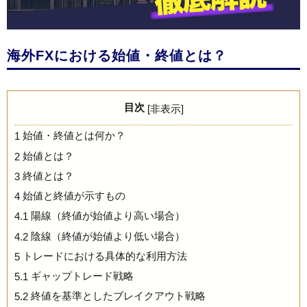
海外FXにおける始値・終値とは？
目次
[
非表示
]
始値・終値とは何か？
1
始値とは？
2
終値とは？
3
始値と終値が示すもの
4
陽線（終値が始値より高い場合）
4.1
陰線（終値が始値より低い場合）
4.2
トレードにおける具体的な利用方法
5
ギャップトレード戦略
5.1
終値を基準としたブレイクアウト戦略
5.2