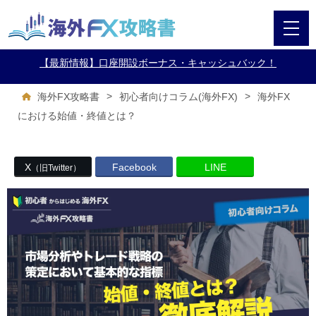
【最新情報】口座開設ボーナス・キャッシュバック！
>
>
海外FX
海外FX攻略書
初心者向けコラム(海外FX)
における始値・終値とは？
X
Facebook
LINE
（旧Twitter）