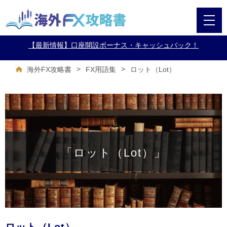
【最新情報】口座開設ボーナス・キャッシュバック！
>
>
ロット（Lot）
海外FX攻略書
FX用語集
「ロット（Lot）」