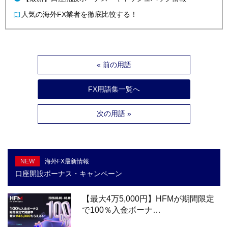
人気の海外FX業者を徹底比較する！
« 前の用語
FX用語集一覧へ
次の用語 »
NEW
海外FX最新情報
口座開設ボーナス・キャンペーン
【最大4万5,000円】HFMが期間限定
で100％入金ボーナ…