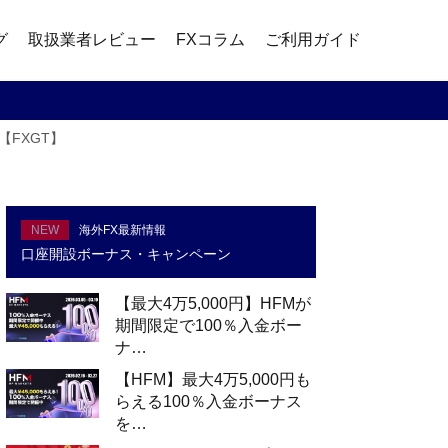
グ
取扱業者レビュー
FXコラム
ご利用ガイド
【FXGT】
NEW
海外FX最新情報
口座開設ボーナス・キャンペーン
【最大4万5,000円】HFMが
期間限定で100％入金ボー
ナ…
【HFM】最大4万5,000円も
らえる100％入金ボーナス
を…