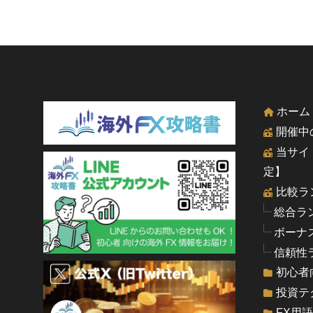
ホーム
開催中
当サイ
定】
比較ラ
総合ラ
ボーナ
信頼性
初心者
投資テ
FX用