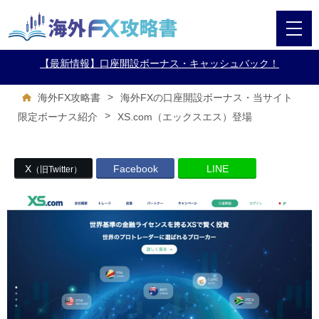
【最新情報】口座開設ボーナス・キャッシュバック！
>
海外FX攻略書
海外FXの口座開設ボーナス・当サイト
>
XS.com（エックスエス）登場
限定ボーナス紹介
X
Facebook
LINE
（旧Twitter）