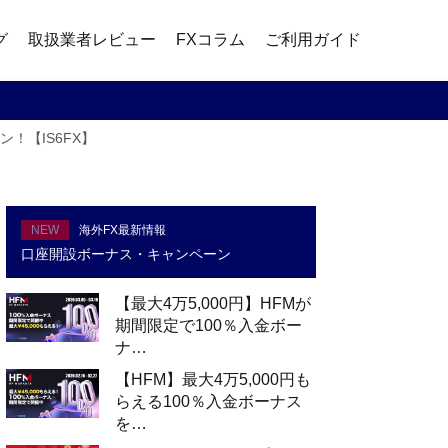
グ
取扱業者レビュー
FXコラム
ご利用ガイド
ン！【IS6FX】
NEW
海外FX最新情報
口座開設ボーナス・キャンペーン
【最大4万5,000円】HFMが
期間限定で100％入金ボー
ナ…
【HFM】最大4万5,000円も
らえる100％入金ボーナス
を…