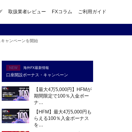
グ
取扱業者レビュー
FXコラム
ご利用ガイド
ナスキャンペーンを開始
NEW
海外FX最新情報
口座開設ボーナス・キャンペーン
【最大4万5,000円】HFMが
期間限定で100％入金ボー
ナ…
【HFM】最大4万5,000円も
らえる100％入金ボーナス
を…