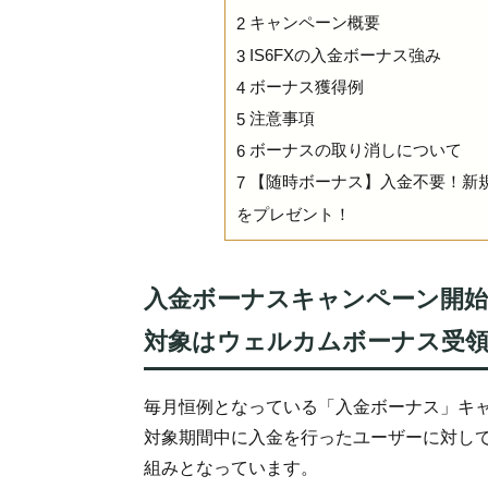
キャンペーン概要
2
IS6FXの入金ボーナス強み
3
ボーナス獲得例
4
注意事項
5
ボーナスの取り消しについて
6
【随時ボーナス】入金不要！新規口
7
をプレゼント！
入金ボーナスキャンペーン開始
対象はウェルカムボーナス受領
毎月恒例となっている「入金ボーナス」キ
対象期間中に入金を行ったユーザーに対し
組みとなっています。