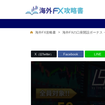
>
海外FX攻略書
海外FXの口座開設ボーナス
X
Facebook
LINE
（旧Twitter）