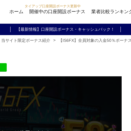
タイアップ口座開設ボーナス更新中
ホーム
開催中の口座開設ボーナス
業者比較ランキン
【最新情報】口座開設ボーナス・キャッシュバック！
>
【IS6FX】全員対象の入金50％ボー
・当サイト限定ボーナス紹介