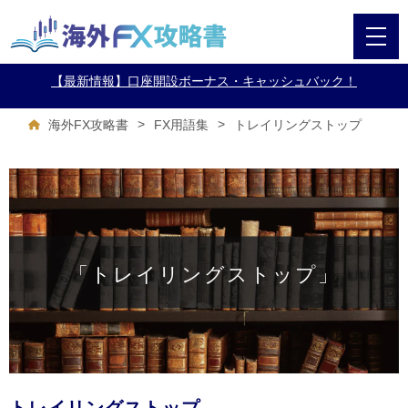
【最新情報】口座開設ボーナス・キャッシュバック！
>
>
トレイリングストップ
海外FX攻略書
FX用語集
「トレイリングストップ」