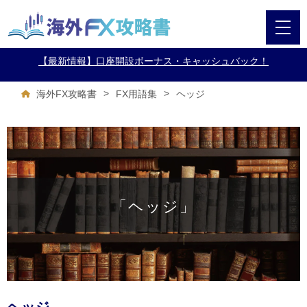
【最新情報】口座開設ボーナス・キャッシュバック！
>
>
ヘッジ
海外FX攻略書
FX用語集
「ヘッジ」