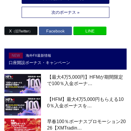
次のボーナス »
X
Facebook
LINE
（旧Twitter）
NEW
海外FX最新情報
口座開設ボーナス・キャンペーン
【最大4万5,000円】HFMが期間限定
で100％入金ボーナ…
【HFM】最大4万5,000円もらえる10
0％入金ボーナスを…
早春100％ボーナスプロモーション20
26【XMTradin…