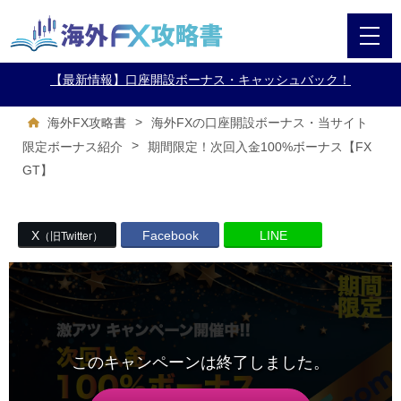
【最新情報】口座開設ボーナス・キャッシュバック！
>
海外FX攻略書
海外FXの口座開設ボーナス・当サイト
>
期間限定！次回入金100%ボーナス【FX
限定ボーナス紹介
GT】
X
Facebook
LINE
（旧Twitter）