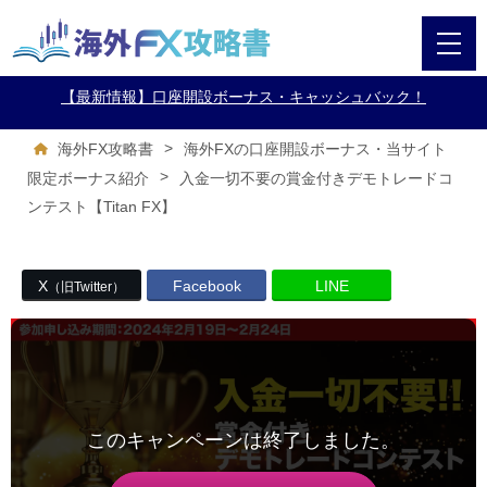
【最新情報】口座開設ボーナス・キャッシュバック！
>
海外FX攻略書
海外FXの口座開設ボーナス・当サイト
>
入金一切不要の賞金付きデモトレードコ
限定ボーナス紹介
ンテスト【Titan FX】
X
Facebook
LINE
（旧Twitter）