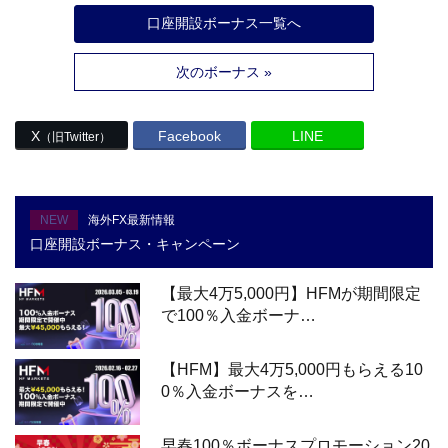
口座開設ボーナス一覧へ
次のボーナス »
X
Facebook
LINE
（旧Twitter）
NEW
海外FX最新情報
口座開設ボーナス・キャンペーン
【最大4万5,000円】HFMが期間限定
で100％入金ボーナ…
【HFM】最大4万5,000円もらえる10
0％入金ボーナスを…
早春100％ボーナスプロモーション20