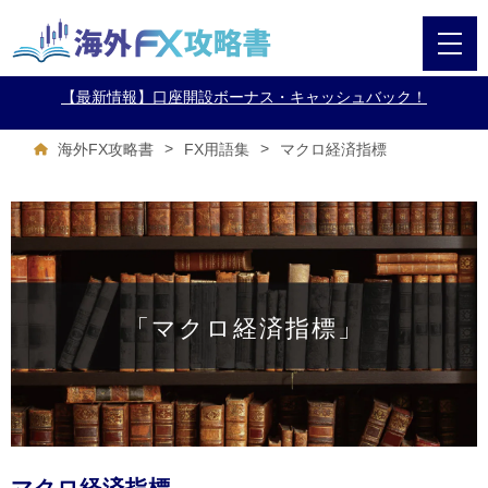
【最新情報】口座開設ボーナス・キャッシュバック！
>
>
マクロ経済指標
海外FX攻略書
FX用語集
「マクロ経済指標」